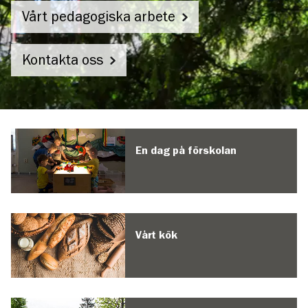
Vårt pedagogiska arbete
Kontakta oss
Fasanens
förskola
En dag på förskolan
Vårt kök