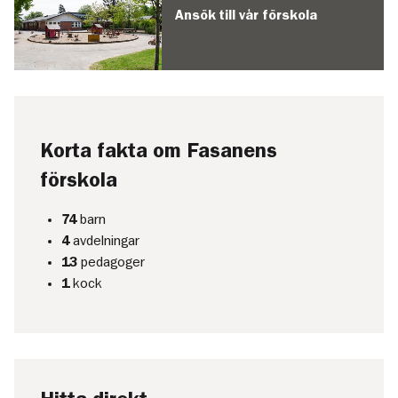
Ansök till vår förskola
Korta fakta om Fasanens
förskola
74
barn
4
avdelningar
13
pedagoger
1
kock