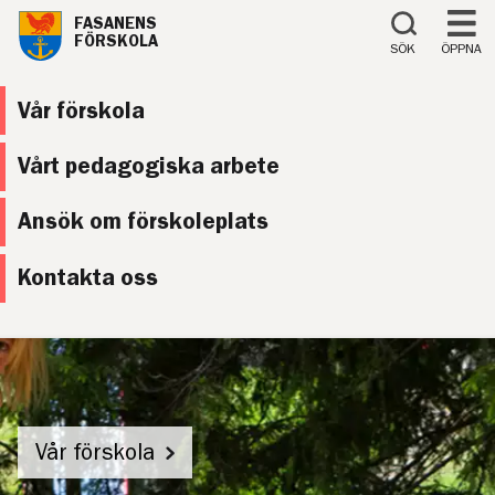
Till innehåll på sidan
FASANENS
FÖRSKOLA
SÖK
ÖPPNA
Vår förskola
Vårt pedagogiska arbete
Ansök om förskoleplats
Kontakta oss
Vår förskola